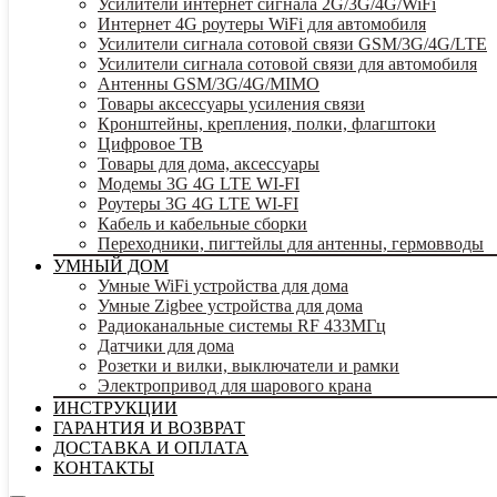
Усилители интернет сигнала 2G/3G/4G/WiFi
Интернет 4G роутеры WiFi для автомобиля
Усилители сигнала сотовой связи GSM/3G/4G/LTE
Усилители сигнала сотовой связи для автомобиля
Антенны GSM/3G/4G/MIMO
Товары аксессуары усиления связи
Кронштейны, крепления, полки, флагштоки
Цифровое ТВ
Товары для дома, аксессуары
Модемы 3G 4G LTE WI-FI
Роутеры 3G 4G LTE WI-FI
Кабель и кабельные сборки
Переходники, пигтейлы для антенны, гермовводы
УМНЫЙ ДОМ
Умные WiFi устройства для дома
Умные Zigbee устройства для дома
Радиоканальные системы RF 433МГц
Датчики для дома
Розетки и вилки, выключатели и рамки
Электропривод для шарового крана
ИНСТРУКЦИИ
ГАРАНТИЯ И ВОЗВРАТ
ДОСТАВКА И ОПЛАТА
КОНТАКТЫ