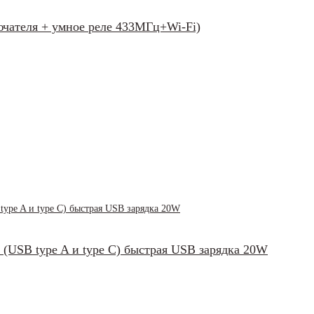
ючателя + умное реле 433МГц+Wi-Fi)
 (USB type A и type C) быстрая USB зарядка 20W