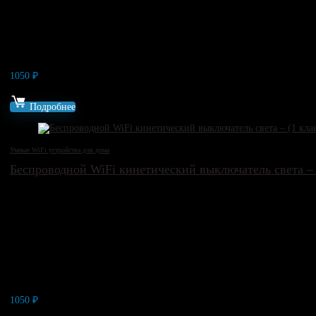
Нет в наличии
1050
₽
Артикул: 14287
Подробнее
Умные WiFi устройства для дома
Беспроводной WiFi кинетический выключатель света –
1050
₽
Артикул: 14292