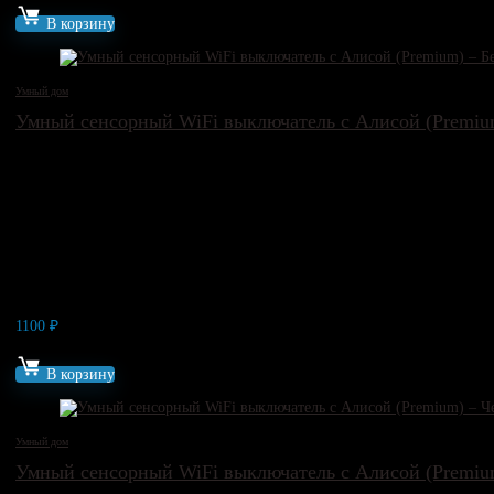
В корзину
Умный дом
Умный сенсорный WiFi выключатель c Алисой (Premiu
1100
₽
Артикул: 18521
В корзину
Умный дом
Умный сенсорный WiFi выключатель c Алисой (Premiu