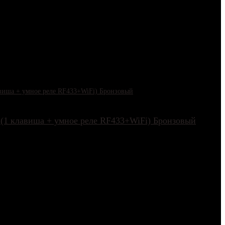
 (1 клавиша + умное реле RF433+WiFi) Бронзовый