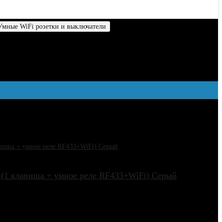
Умные WiFi розетки и выключатели
Страница 2
тели
 (1 клавиша + умное реле RF433+WiFi) Серый