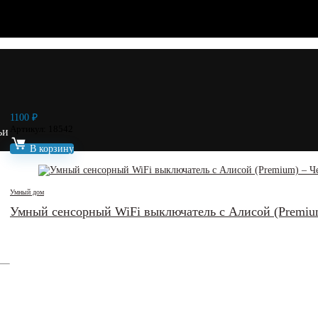
1100
₽
Артикул: 18542
ьи
В корзину
Умный дом
Умный сенсорный WiFi выключатель c Алисой (Premiu