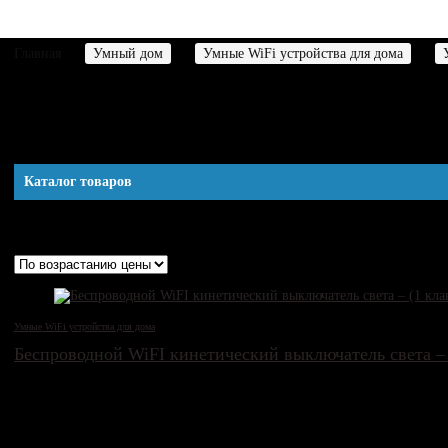
Главная
Умный дом
Умные WiFi устройства для дома
Умные WiFi розетки и выключа
Каталог товаров
Отображение 13–24 из 33
Цены: по возрастанию
Умные WiFi устройства для дома
Беспроводной WiFI кинетический выключатель света –