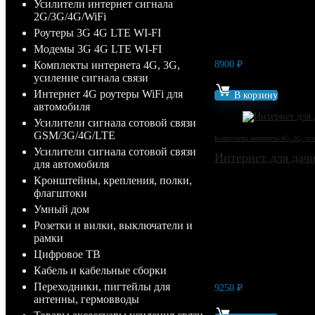
Усилители интернет сигнала
2G/3G/4G/WiFi
Роутеры 3G 4G LTE WI-FI
Модемы 3G 4G LTE WI-FI
Комплекты интернета 4G, 3G,
8900
₽
Артикул: 10042
усиление сигнала связи
Интернет 4G роутеры WiFi для
В корзину
автомобиля
Усилители сигнала сотовой связи
GSM/3G/4G/LTE
Комплекты интернета 4G, 3G, уси
Усилители сигнала сотовой связи
Интернет для дач
для автомобиля
Кронштейны, крепления, полки,
флагштоки
Умный дом
Розетки и вилки, выключатели и
рамки
Цифровое ТВ
Кабель и кабельные сборки
Переходники, пигтейлы для
9250
₽
антенны, гермовводы
Артикул: 8415