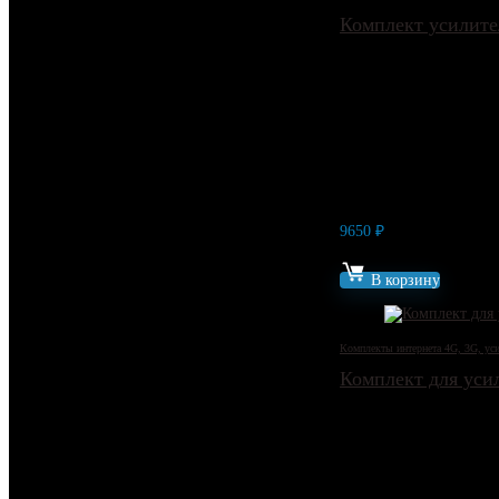
Комплект усилите
9650
₽
Артикул: 13084
В корзину
Комплекты интернета 4G, 3G, уси
Комплект для уси