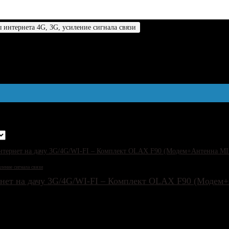
 интернета 4G, 3G, усиление сигнала связи
Страница 5
 интернета 4G, 3G, усиление сиг
151
Цены: по возрастанию
ление сигнала связи
нет на дачу 3G/4G/WI-FI – Комплект OLAX F90 (Моде