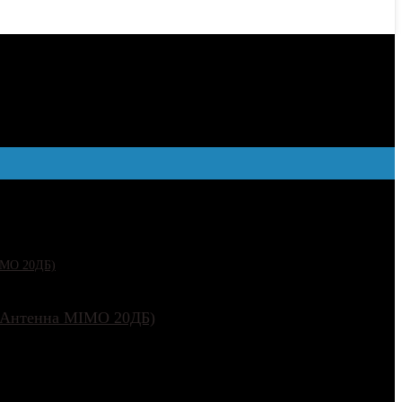
нала связи
м+Антенна MIMO 20ДБ)