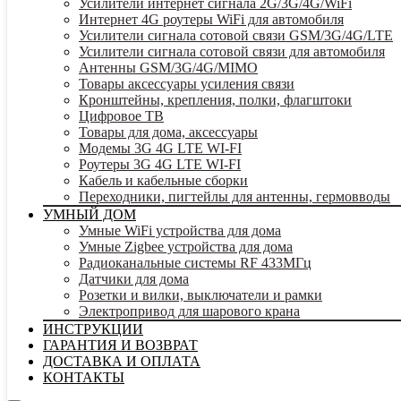
Усилители интернет сигнала 2G/3G/4G/WiFi
Интернет 4G роутеры WiFi для автомобиля
Усилители сигнала сотовой связи GSM/3G/4G/LTE
Усилители сигнала сотовой связи для автомобиля
Антенны GSM/3G/4G/MIMO
Товары аксессуары усиления связи
Кронштейны, крепления, полки, флагштоки
Цифровое ТВ
Товары для дома, аксессуары
Модемы 3G 4G LTE WI-FI
Роутеры 3G 4G LTE WI-FI
Кабель и кабельные сборки
Переходники, пигтейлы для антенны, гермовводы
УМНЫЙ ДОМ
Умные WiFi устройства для дома
Умные Zigbee устройства для дома
Радиоканальные системы RF 433МГц
Датчики для дома
Розетки и вилки, выключатели и рамки
Электропривод для шарового крана
ИНСТРУКЦИИ
ГАРАНТИЯ И ВОЗВРАТ
ДОСТАВКА И ОПЛАТА
КОНТАКТЫ