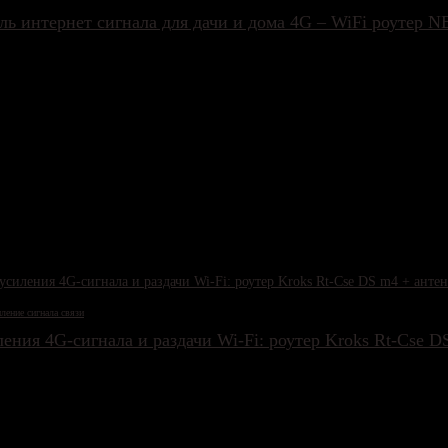
ль интернет сигнала для дачи и дома 4G – WiFi роутер
ление сигнала связи
ления 4G‑сигнала и раздачи Wi‑Fi: роутер Kroks Rt‑Cse