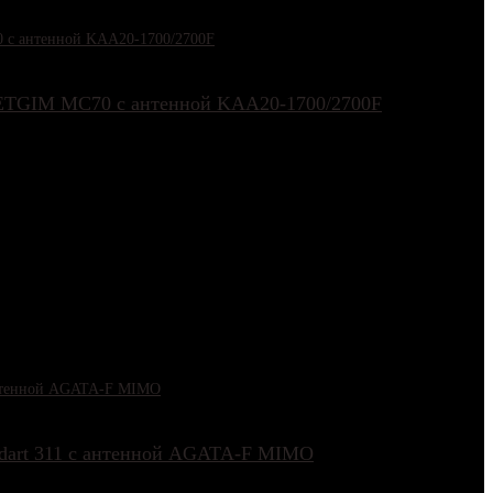
 NETGIM MC70 с антенной KAA20-1700/2700F
andart 311 с антенной AGATA-F MIMO