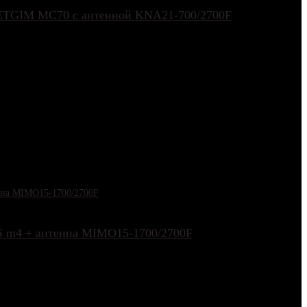
 NETGIM MC70 с антенной KNA21-700/2700F
 DS m4 + антенна MIMO15‑1700/2700F