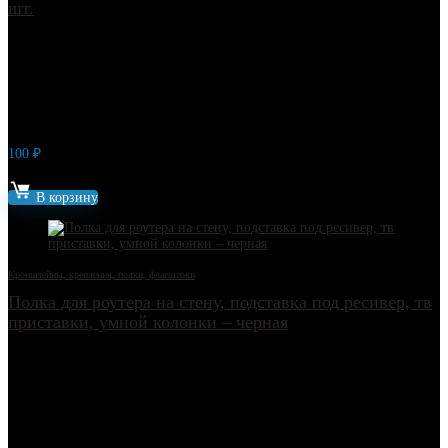
шт.
100
₽
Артикул: 15873
В корзину
Кронштейны, крепления, полки, флагштоки
Полка для роутера на стену, подставка под ресивер, тв
приставки, умной колонки – черная