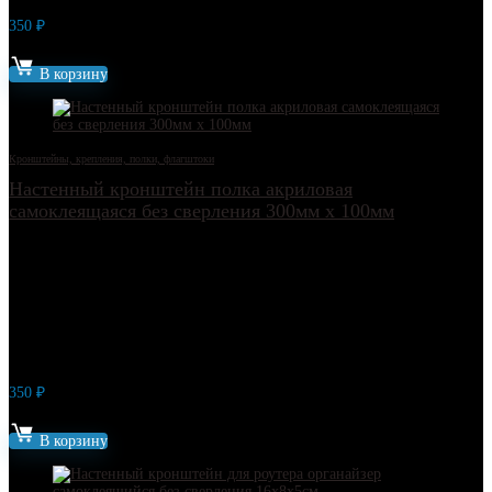
350
₽
Артикул: 17856
В корзину
Кронштейны, крепления, полки, флагштоки
Настенный кронштейн полка акриловая
самоклеящаяся без сверления 300мм х 100мм
350
₽
Артикул: 18020
В корзину