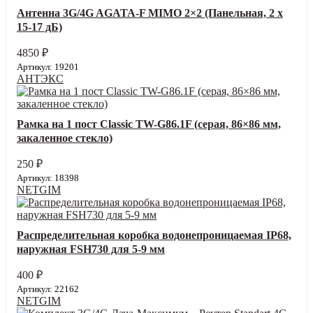
Антенна 3G/4G AGATA-F MIMO 2×2 (Панельная, 2 х
15-17 дБ)
4850
₽
Артикул: 19201
АНТЭКС
Рамка на 1 пост Classic TW-G86.1F (серая, 86×86 мм,
закаленное стекло)
250
₽
Артикул: 18398
NETGIM
Распределительная коробка водонепроницаемая IP68,
наружная FSH730 для 5-9 мм
400
₽
Артикул: 22162
NETGIM