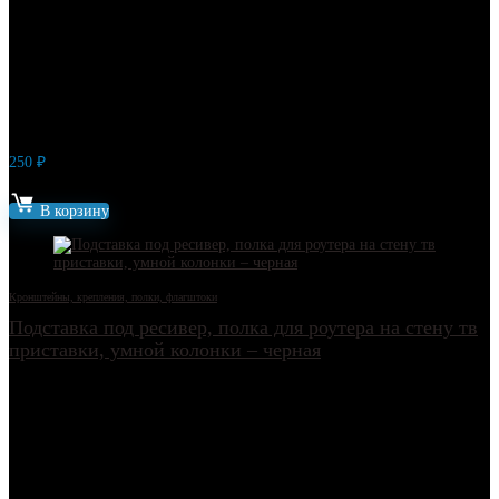
250
₽
Артикул: 17876
В корзину
Кронштейны, крепления, полки, флагштоки
Подставка под ресивер, полка для роутера на стену тв
приставки, умной колонки – черная