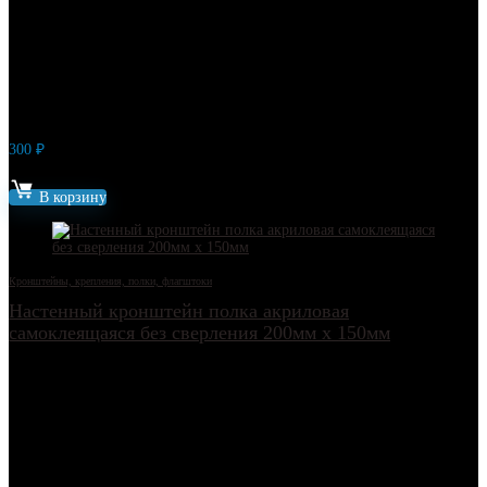
300
₽
Артикул: 21808
В корзину
Кронштейны, крепления, полки, флагштоки
Настенный кронштейн полка акриловая
самоклеящаяся без сверления 200мм х 150мм