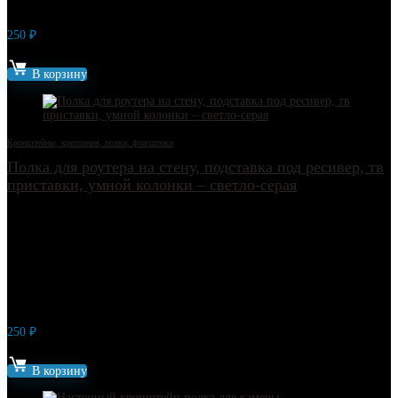
250
₽
Артикул: 6194
В корзину
Кронштейны, крепления, полки, флагштоки
Полка для роутера на стену, подставка под ресивер, тв
приставки, умной колонки – светло-серая
250
₽
Артикул: 6194-1
В корзину