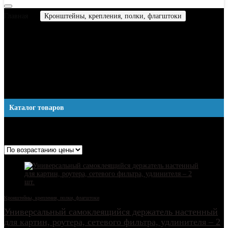
Главная
Кронштейны, крепления, полки, флагштоки
Полка
для роутера, тв приставки на стену
Полка для роутера, тв
приставки на стену
Каталог товаров
Отображение 1–12 из 15
Цены: по возрастанию
Кронштейны, крепления, полки, флагштоки
Универсальный самоклеящийся держатель настенный
для картин, роутера, сетевого фильтра, удлинителя – 2