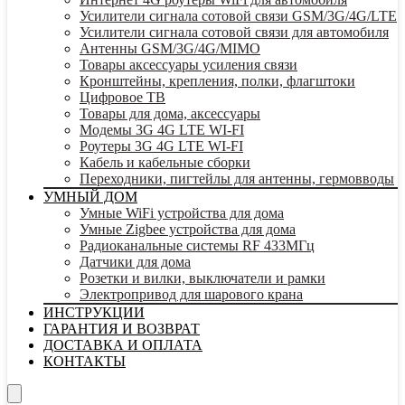
Усилители сигнала сотовой связи GSM/3G/4G/LTE
Усилители сигнала сотовой связи для автомобиля
Антенны GSM/3G/4G/MIMO
Товары аксессуары усиления связи
Кронштейны, крепления, полки, флагштоки
Цифровое ТВ
Товары для дома, аксессуары
Модемы 3G 4G LTE WI-FI
Роутеры 3G 4G LTE WI-FI
Кабель и кабельные сборки
Переходники, пигтейлы для антенны, гермовводы
УМНЫЙ ДОМ
Умные WiFi устройства для дома
Умные Zigbee устройства для дома
Радиоканальные системы RF 433МГц
Датчики для дома
Розетки и вилки, выключатели и рамки
Электропривод для шарового крана
ИНСТРУКЦИИ
ГАРАНТИЯ И ВОЗВРАТ
ДОСТАВКА И ОПЛАТА
КОНТАКТЫ