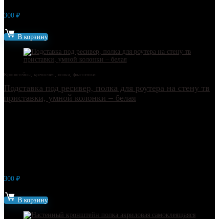
300
₽
Артикул: 13473
В корзину
Кронштейны, крепления, полки, флагштоки
Подставка под ресивер, полка для роутера на стену тв
приставки, умной колонки – белая
300
₽
Артикул: 13481
В корзину