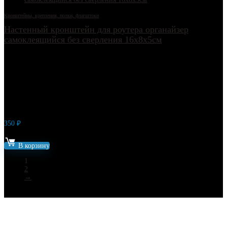
Кронштейны, крепления, полки, флагштоки
Настенный кронштейн для роутера органайзер
самоклеящийся без сверления 16х8х5см
350
₽
Артикул: 21339
В корзину
1
2
→
Каталог товаров