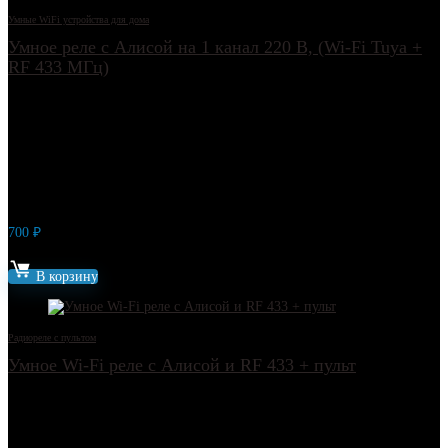
Умные WiFi устройства для дома
Умное реле с Алисой на 1 канал 220 В, (Wi-Fi Tuya +
RF 433 МГц)
700
₽
Артикул: 13363
В корзину
Радиореле с пультом
Умное Wi-Fi реле с Алисой и RF 433 + пульт