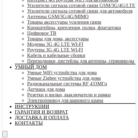
Усилители сигнала сотовой связи GSM/3G/4G/LTE
Усилители сигнала сотовой связи для автомобиля
Антенны GSM/3G/4G/MIMO
Товары аксессуары усиления связи
Кронштейны, крепления, полки, флагштоки
Цифровое ТВ
Товары для дома, аксессуары
Модемы 3G 4G LTE WI-FI
Роутеры 3G 4G LTE WI-FI
Кабель и кабельные сборки
Переходники, пигтейлы для антенны, гермовводы
УМНЫЙ ДОМ
Умные WiFi устройства для дома
Умные Zigbee устройства для дома
Радиоканальные системы RF 433МГц
Датчики для дома
Розетки и вилки, выключатели и рамки
Электропривод для шарового крана
ИНСТРУКЦИИ
ГАРАНТИЯ И ВОЗВРАТ
ДОСТАВКА И ОПЛАТА
КОНТАКТЫ