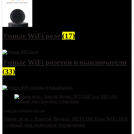
Умные WiFi реле
(17)
Умные WiFi розетки и выключатели
(33)
Умные WiFi устройства для дома
Умное реле с Алисой Яндекс NETGIM Tuya WiFi 16А
– умный дом голосовое управление