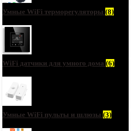
Умные WiFi терморегуляторы
(8)
WiFi датчики для умного дома
(6)
Умные WiFi пульты и шлюзы
(3)