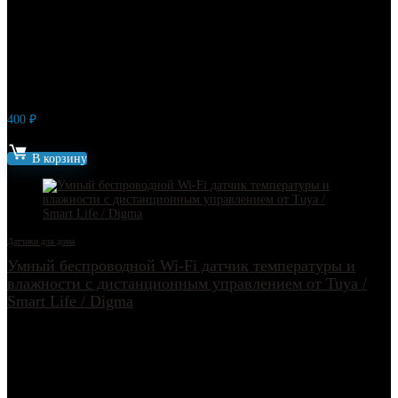
400
₽
Артикул: 8860
В корзину
Датчики для дома
Умный беспроводной Wi-Fi датчик температуры и
влажности с дистанционным управлением от Tuya /
Smart Life / Digma