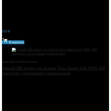
650
₽
Артикул: 13517
В корзину
Умные WiFi устройства для дома
Умный ИК пульт для Алисы Tuya Smart Life WiFi 360
градусов c голосовым управлением