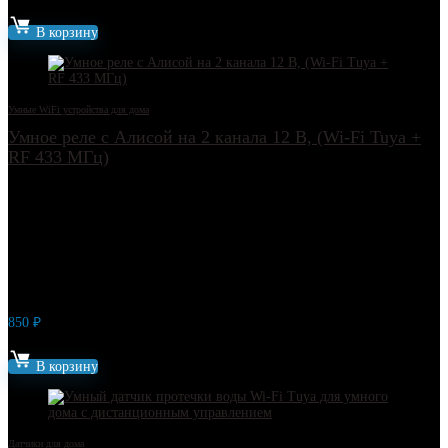
Артикул: 11303
В корзину
Умные WiFi устройства для дома
Умное реле с Алисой на 2 канала 12 В, (Wi-Fi Tuya +
RF 433 МГц)
850
₽
Артикул: 13113
В корзину
Датчики для дома