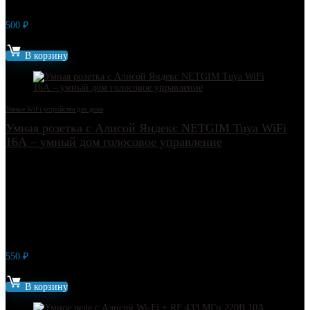
500
₽
Артикул: 8624
В корзину
Умные WiFi устройства для дома
Умная розетка с Алисой Яндекс NETGIM Tuya WiFi
16А – умный дом голосовое управление
550
₽
Артикул: 6334
В корзину