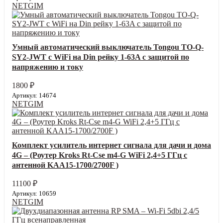
NETGIM
Умный автоматический выключатель Tongou TO-Q-
SY2-JWT с WiFi на Din рейку 1-63A с защитой по
напряжению и току
1800
₽
Артикул: 14674
NETGIM
Комплект усилитель интернет сигнала для дачи и дома
4G – (Роутер Kroks Rt‑Cse m4‑G WiFi 2,4+5 ГГц с
антенной KAA15-1700/2700F )
11100
₽
Артикул: 10659
NETGIM