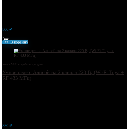
800
₽
Артикул: 11797
В корзину
Умные WiFi устройства для дома
Умное реле с Алисой на 2 канала 220 В, (Wi-Fi Tuya +
RF 433 МГц)
850
₽