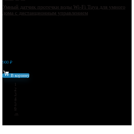
Умный датчик протечки воды Wi-Fi Tuya для умного
дома с дистанционным управлением
900
₽
Артикул: 8653
В корзину
1
2
3
4
5
6
→
Каталог товаров