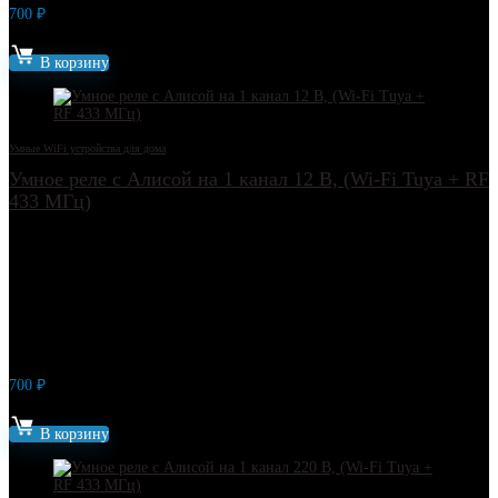
700
₽
Артикул: 9440
В корзину
Умные WiFi устройства для дома
Умное реле с Алисой на 1 канал 12 В, (Wi-Fi Tuya + RF
433 МГц)
700
₽
Артикул: 13354
В корзину