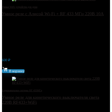
Умные WiFi устройства для дома
Умное реле с Алисой Wi-Fi + RF 433 МГц 220В 10А
600
₽
Артикул: 7752
В корзину
Радиоканальные системы RF 433МГц
Умное реле для кинетического выключателя света
220В RF433+WiFi