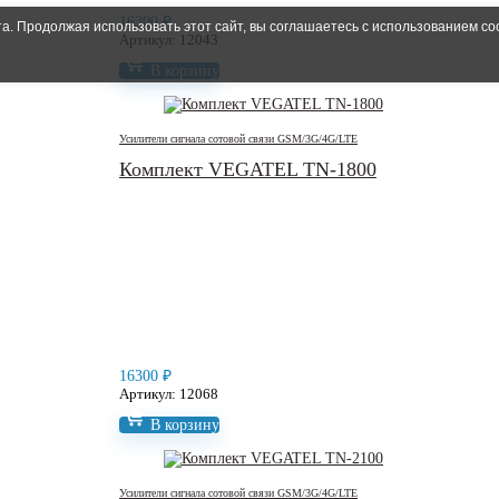
16300
₽
. Продолжая использовать этот сайт, вы соглашаетесь с использованием co
Артикул: 12043
В корзину
Усилители сигнала сотовой связи GSM/3G/4G/LTE
Комплект VEGATEL TN-1800
16300
₽
Артикул: 12068
В корзину
Усилители сигнала сотовой связи GSM/3G/4G/LTE