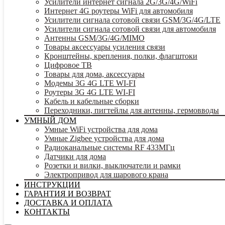
Усилители интернет сигнала 2G/3G/4G/WiFi
Интернет 4G роутеры WiFi для автомобиля
Усилители сигнала сотовой связи GSM/3G/4G/LTE
Усилители сигнала сотовой связи для автомобиля
Антенны GSM/3G/4G/MIMO
Товары аксессуары усиления связи
Кронштейны, крепления, полки, флагштоки
Цифровое ТВ
Товары для дома, аксессуары
Модемы 3G 4G LTE WI-FI
Роутеры 3G 4G LTE WI-FI
Кабель и кабельные сборки
Переходники, пигтейлы для антенны, гермовводы
УМНЫЙ ДОМ
Умные WiFi устройства для дома
Умные Zigbee устройства для дома
Радиоканальные системы RF 433МГц
Датчики для дома
Розетки и вилки, выключатели и рамки
Электропривод для шарового крана
ИНСТРУКЦИИ
ГАРАНТИЯ И ВОЗВРАТ
ДОСТАВКА И ОПЛАТА
КОНТАКТЫ