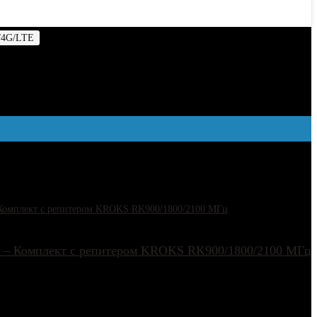
/4G/LTE
Комплекты усилителей связи
вязи
4G – Комплект с репитером KROKS RK900/1800/2100 МГц