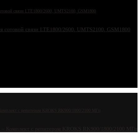
ия сотовой связи LTE1800/2600, UMTS2100, GSM1800
4G – Комплект с репитером KROKS RK900/1800/2100 МГц