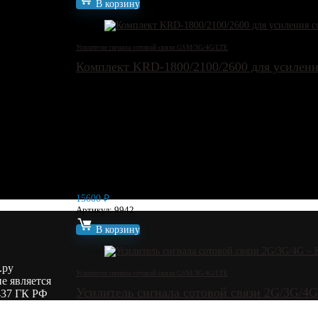
В корзину
Усилители сигнала сотовой связи GSM/3G/4G/LTE
Комплект KRD-1800/2100/2600 для усилен
15600
₽
Артикул: 9942
В корзину
.ру
Усилители сигнала сотовой связи GSM/3G/4G/LTE
е является
Усилитель сигнала сотовой связи 2G/3G/
437 ГК РФ