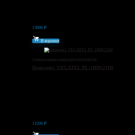
13000
₽
Артикул: 15033
В корзину
Усилители сигнала сотовой связи GSM/3G/4G/LTE
Комплект VEGATEL PL-1800/2100
13200
₽
Артикул: 12120