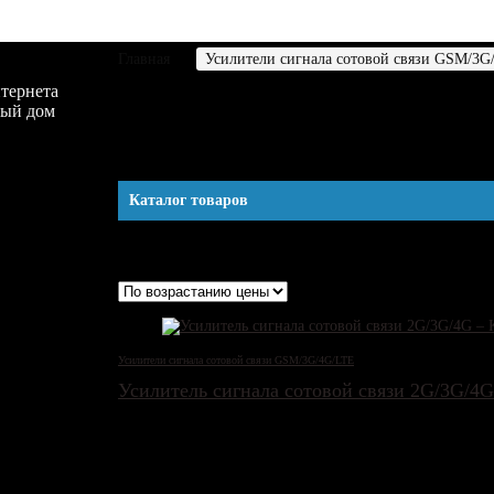
Главная
Усилители сигнала сотовой связи GSM/3G
тернета
ный дом
Комплекты усилителей с
Каталог товаров
Отображение 1–12 из 22
Цены: по возрастанию
Усилители сигнала сотовой связи GSM/3G/4G/LTE
Усилитель сигнала сотовой связи 2G/3G/