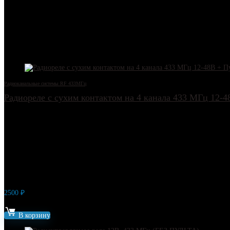
любую нагрузку можно подключить к этому реле – используя дополните
Не устанавливать реле в металлический корпус, так как металл не проп
Можно устанавливать на улице, но обязательно защитить от влаги.
Другие товары
Радиоканальные системы RF 433МГц
Радиореле с сухим контактом на 4 канала 433 МГц 12-
2500
₽
Артикул: 14152
В корзину