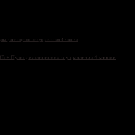
льное устройство – контактор.
ускает радиоволны.
48В + Пульт дистанционного управления 4 кнопки