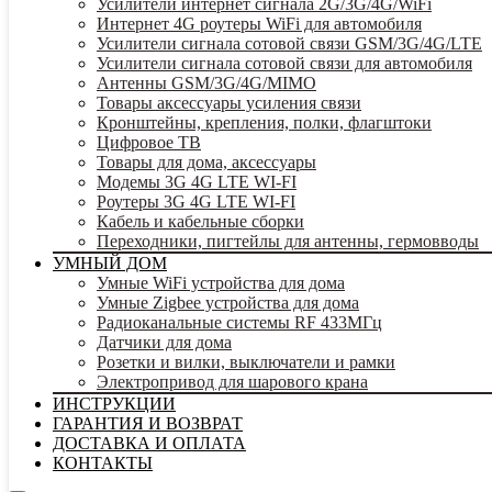
Усилители интернет сигнала 2G/3G/4G/WiFi
Интернет 4G роутеры WiFi для автомобиля
Усилители сигнала сотовой связи GSM/3G/4G/LTE
Усилители сигнала сотовой связи для автомобиля
Антенны GSM/3G/4G/MIMO
Товары аксессуары усиления связи
Кронштейны, крепления, полки, флагштоки
Цифровое ТВ
Товары для дома, аксессуары
Модемы 3G 4G LTE WI-FI
Роутеры 3G 4G LTE WI-FI
Кабель и кабельные сборки
Переходники, пигтейлы для антенны, гермовводы
УМНЫЙ ДОМ
Умные WiFi устройства для дома
Умные Zigbee устройства для дома
Радиоканальные системы RF 433МГц
Датчики для дома
Розетки и вилки, выключатели и рамки
Электропривод для шарового крана
ИНСТРУКЦИИ
ГАРАНТИЯ И ВОЗВРАТ
ДОСТАВКА И ОПЛАТА
КОНТАКТЫ