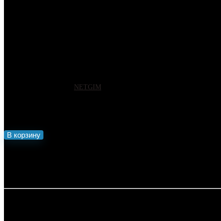
Беспроводной релейный переключ
дистанционного управления для
Артикул:
16864
Бренд:
NETGIM
1000
₽
Количество товара Беспроводной релейный переключатель, радиореле 
В корзину
🛒 Ку