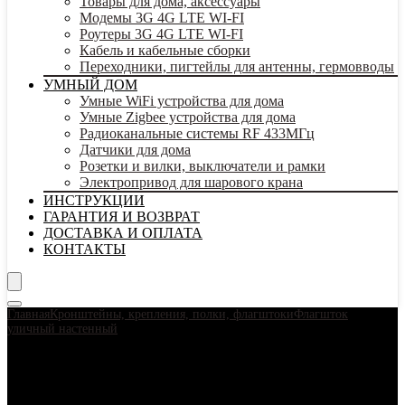
Товары для дома, аксессуары
Модемы 3G 4G LTE WI-FI
Роутеры 3G 4G LTE WI-FI
Кабель и кабельные сборки
Переходники, пигтейлы для антенны, гермовводы
УМНЫЙ ДОМ
Умные WiFi устройства для дома
Умные Zigbee устройства для дома
Радиоканальные системы RF 433МГц
Датчики для дома
Розетки и вилки, выключатели и рамки
Электропривод для шарового крана
ИНСТРУКЦИИ
ГАРАНТИЯ И ВОЗВРАТ
ДОСТАВКА И ОПЛАТА
КОНТАКТЫ
Главная
Кронштейны, крепления, полки, флагштоки
Флагшток
уличный настенный
Флагшток – кронштейн для флага уличный
настенный на 1 шток