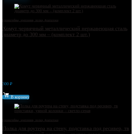
Кронштейны, крепления, полки, флагштоки
Хомут червячный металлический нержавеющая сталь
диаметр до 300 мм – (комплект 2 шт.)
300
₽
Артикул: 9982
В корзину
Кронштейны, крепления, полки, флагштоки
Полка для роутера на стену, подставка под ресивер, тв