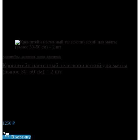
С помощью этого флагштока кронштейна вы сможете украсить свой
дом, офис или любое другое здание, подняв три флага на 9 мая или
любой другой праздничный день.
Другие товары
Кронштейны, крепления, полки, флагштоки
Кронштейн настенный телескопический для мачты
(вынос 30–50 см) – 2 шт
1250
₽
Артикул: 7302
В корзину