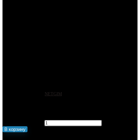
Флагшток – кронштейн для
флага уличный настенный на 1
шток
Артикул:
9898
Бренд:
NETGIM
250
₽
Количество товара Флагшток – кронштейн для флага уличный
настенный на 1 шток
В корзину