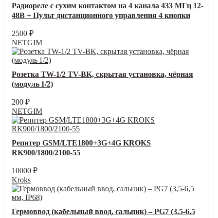
Радиореле с сухим контактом на 4 канала 433 МГц 12-
48В + Пульт дистанционного управления 4 кнопки
2500
₽
NETGIM
Розетка TW-1/2 TV-BK, скрытая установка, чёрная
(модуль 1/2)
200
₽
NETGIM
Репитер GSM/LTE1800+3G+4G KROKS
RK900/1800/2100-55
10000
₽
Kroks
Гермоввод (кабельный ввод, сальник) – PG7 (3,5-6,5