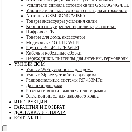
Усилители сигнала сотовой связи GSM/3G/4G/LTE
Усилители сигнала сотовой связи для автомобиля
Антенны GSM/3G/4G/MIMO
Товары аксессуары усиления связи
Кронштейны, крепления, полки, флагштоки
Цифровое ТВ
Товары для дома, аксессуары
Модемы 3G 4G LTE WI-FI
Роутеры 3G 4G LTE WI-FI
Кабель и кабельные сборки
Переходники, пигтейлы для антенны, гермовводы
УМНЫЙ ДОМ
Умные WiFi устройства для дома
Умные Zigbee устройства для дома
Радиоканальные системы RF 433МГц
Датчики для дома
Розетки и вилки, выключатели и рамки
Электропривод для шарового крана
ИНСТРУКЦИИ
ГАРАНТИЯ И ВОЗВРАТ
ДОСТАВКА И ОПЛАТА
КОНТАКТЫ