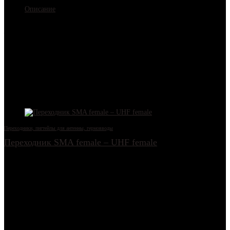
Описание
ВЧ-адаптер SMA (female) – F (female) Переходник SF-322 SMA-female
– F-female ВЧ-переходник SF-322 SMA-female – F-female Иначе
говоря: Адаптер SMA гнездо – F гнездо Иначе говоря 2: Соединитель
SMA-мама – F-мама Характеристики Сторона1 SMA гнездо Сторона2
F гнездо Конструктив прямой Центр. контакт медь Покрытие корпуса
никель Волновое сопротивление 50 Ом Диэлектрик тефлон Вес 27
грамм
Другие товары
Переходники, пигтейлы для антенны, гермовводы
Переходник SMA female – UHF female