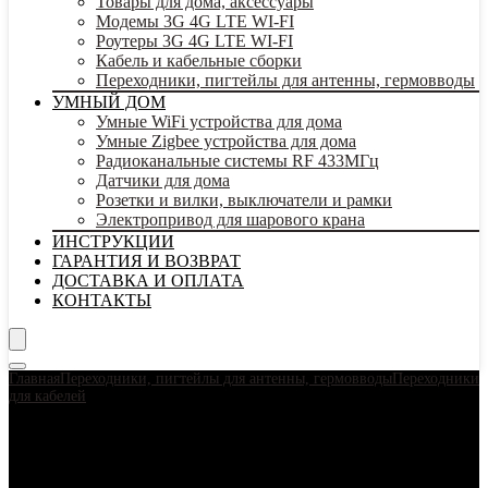
Товары для дома, аксессуары
Модемы 3G 4G LTE WI-FI
Роутеры 3G 4G LTE WI-FI
Кабель и кабельные сборки
Переходники, пигтейлы для антенны, гермовводы
УМНЫЙ ДОМ
Умные WiFi устройства для дома
Умные Zigbee устройства для дома
Радиоканальные системы RF 433МГц
Датчики для дома
Розетки и вилки, выключатели и рамки
Электропривод для шарового крана
ИНСТРУКЦИИ
ГАРАНТИЯ И ВОЗВРАТ
ДОСТАВКА И ОПЛАТА
КОНТАКТЫ
Главная
Переходники, пигтейлы для антенны, гермовводы
Переходники
для кабелей
Переходник SMA(female)-F(female)