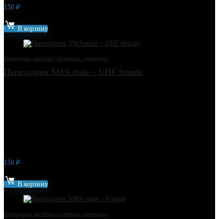
150
₽
Артикул: 10376
В корзину
Переходники, пигтейлы для антенны, гермовводы
Переходник SMA male – UHF female
150
₽
Артикул: 10380
В корзину
Переходники, пигтейлы для антенны, гермовводы