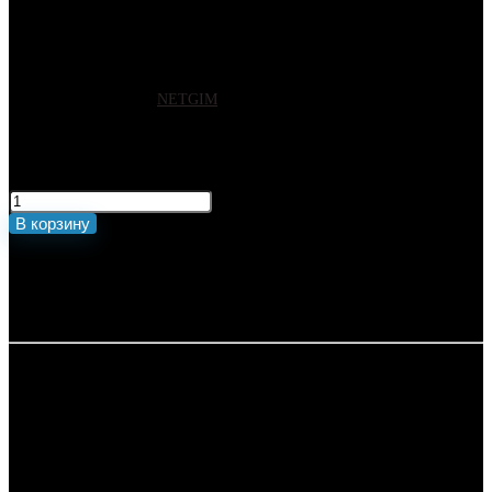
Переходник SMA(female)-
F(female)
Артикул:
8914
Бренд:
NETGIM
150
₽
Количество товара Переходник SMA(female)-F(female)
В корзину
🚚 Доставка по всей России
Оплата по QR коду для Физ. лиц
Безналичный расчет для Юр. лиц
🛒 Купить данный товар нашего магазина на
Маркетплейсах