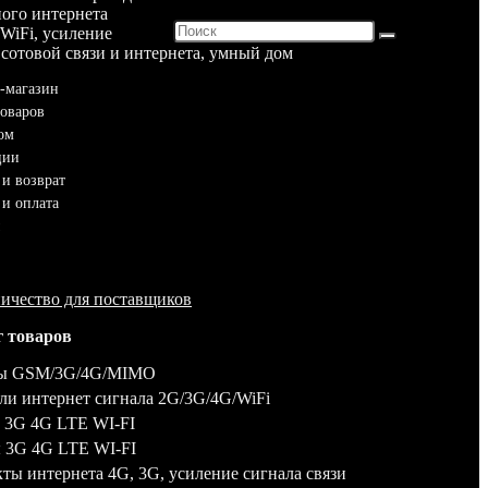
The page you are looking for has not been found.
ого интернета
WiFi, усиление
 сотовой связи и интернета, умный дом
-магазин
товаров
ом
ции
 и возврат
 и оплата
ичество для поставщиков
г товаров
ы GSM/3G/4G/MIMO
ли интернет сигнала 2G/3G/4G/WiFi
 3G 4G LTE WI-FI
 3G 4G LTE WI-FI
ты интернета 4G, 3G, усиление сигнала связи