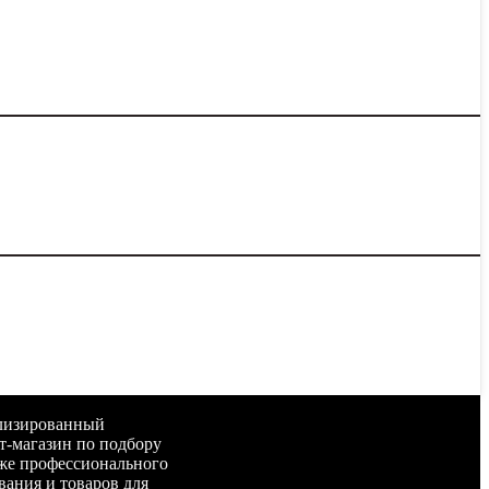
Houston, we have a problem.
лизированный
404
т-магазин по подбору
же профессионального
вания и товаров для