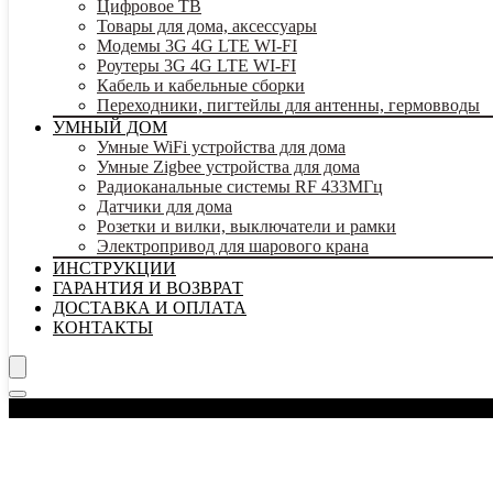
Цифровое ТВ
Товары для дома, аксессуары
Модемы 3G 4G LTE WI-FI
Роутеры 3G 4G LTE WI-FI
Кабель и кабельные сборки
Переходники, пигтейлы для антенны, гермовводы
УМНЫЙ ДОМ
Умные WiFi устройства для дома
Умные Zigbee устройства для дома
Радиоканальные системы RF 433МГц
Датчики для дома
Розетки и вилки, выключатели и рамки
Электропривод для шарового крана
ИНСТРУКЦИИ
ГАРАНТИЯ И ВОЗВРАТ
ДОСТАВКА И ОПЛАТА
КОНТАКТЫ
Каталог товаров