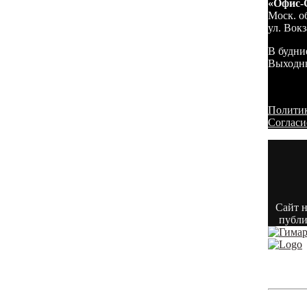
«Офис-
Моск. об
ул. Вокз
В будние
Выходны
Политик
Согласи
Сайт н
публи