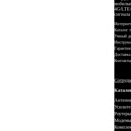
мобильн
4G/LTE/
сигнала
Интернет
Каталог 
Умный д
Инструк
Гарантия
Доставка
Контакты
Сотрудн
Катало
Антенн
Усилите
Роутеры
Модемы
Комплек