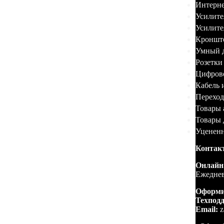
Интерне
Усилите
Усилите
Кронште
Умный 
Розетки
Цифров
Кабель 
Переход
Товары 
Товары 
Уценен
Контак
Онлайн
Ежеднев
Оформи
Техпод
Email:
z