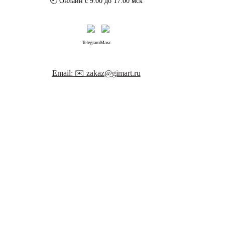
🕘 Онлайн с 9:00 до 17:00 мск
Telegram
Макс
Email: ✉️ zakaz@gimart.ru