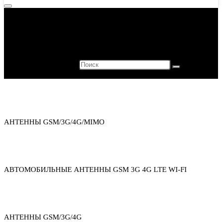
Houston, we have a problem.
404
The page you are looking for has not been found.
Каталог товаров
АНТЕННЫ GSM/3G/4G/MIMO
АВТОМОБИЛЬНЫЕ АНТЕННЫ GSM 3G 4G LTE WI-FI
АНТЕННЫ GSM/3G/4G