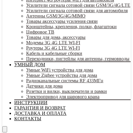
Усилители сигнала сотовой связи GSM/3G/4G/LTE
Усилители сигнала сотовой связи для автомобиля
Антенны GSM/3G/4G/MIMO
Товары аксессуары усиления связи
Кронштейны, крепления, полки, флагштоки
Цифровое ТВ
Товары для дома, аксессуары
Модемы 3G 4G LTE WI-FI
Роутеры 3G 4G LTE WI-FI
Кабель и кабельные сборки
Переходники, пигтейлы для антенны, гермовводы
УМНЫЙ ДОМ
Умные WiFi устройства для дома
Умные Zigbee устройства для дома
Радиоканальные системы RF 433МГц
Датчики для дома
Розетки и вилки, выключатели и рамки
Электропривод для шарового крана
ИНСТРУКЦИИ
ГАРАНТИЯ И ВОЗВРАТ
ДОСТАВКА И ОПЛАТА
КОНТАКТЫ