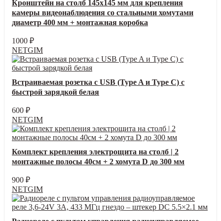
Кронштейн на столб 145х145 мм для крепления
камеры видеонаблюдения со стальными хомутами
диаметр 400 мм + монтажная коробка
1000
₽
NETGIM
Встраиваемая розетка с USB (Type A и Type C) с
быстрой зарядкой белая
600
₽
NETGIM
Комплект крепления электрощита на столб | 2
монтажные полосы 40см + 2 хомута D до 300 мм
900
₽
NETGIM