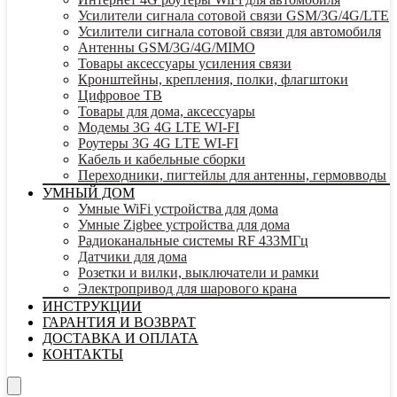
Усилители сигнала сотовой связи GSM/3G/4G/LTE
Усилители сигнала сотовой связи для автомобиля
Антенны GSM/3G/4G/MIMO
Товары аксессуары усиления связи
Кронштейны, крепления, полки, флагштоки
Цифровое ТВ
Товары для дома, аксессуары
Модемы 3G 4G LTE WI-FI
Роутеры 3G 4G LTE WI-FI
Кабель и кабельные сборки
Переходники, пигтейлы для антенны, гермовводы
УМНЫЙ ДОМ
Умные WiFi устройства для дома
Умные Zigbee устройства для дома
Радиоканальные системы RF 433МГц
Датчики для дома
Розетки и вилки, выключатели и рамки
Электропривод для шарового крана
ИНСТРУКЦИИ
ГАРАНТИЯ И ВОЗВРАТ
ДОСТАВКА И ОПЛАТА
КОНТАКТЫ