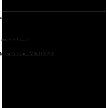
для быстрого интернета там, где слабый сигнал. Простая установка,
(Модем+Антенна MIMO 20ДБ)