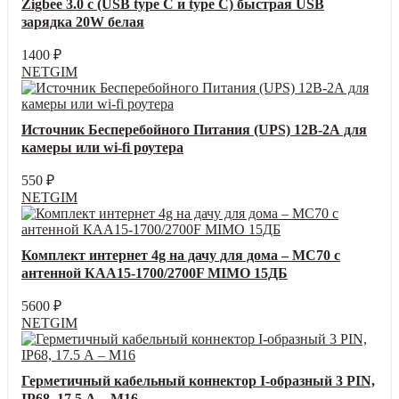
Zigbee 3.0 с (USB type C и type C) быстрая USB
зарядка 20W белая
1400
₽
NETGIM
Источник Бесперебойного Питания (UPS) 12В-2А для
камеры или wi-fi роутера
550
₽
NETGIM
Комплект интернет 4g на дачу для дома – MC70 с
антенной КАА15-1700/2700F MIMO 15ДБ
5600
₽
NETGIM
Герметичный кабельный коннектор I-образный 3 PIN,
IP68, 17.5 А – М16