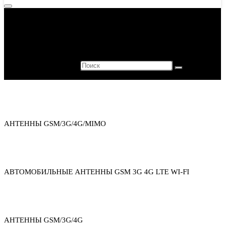
Houston, we have a problem.
404
The page you are looking for has not been found.
Каталог товаров
АНТЕННЫ GSM/3G/4G/MIMO
АВТОМОБИЛЬНЫЕ АНТЕННЫ GSM 3G 4G LTE WI-FI
АНТЕННЫ GSM/3G/4G