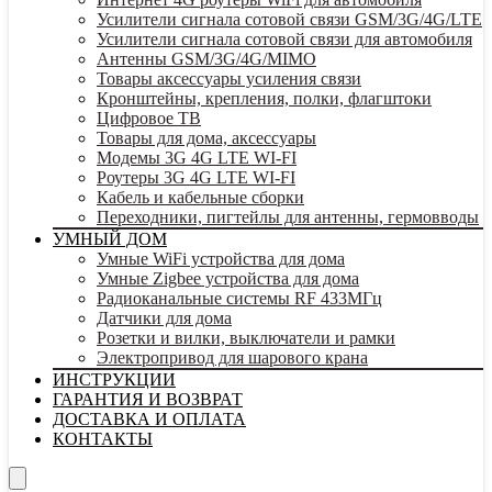
Усилители сигнала сотовой связи GSM/3G/4G/LTE
Усилители сигнала сотовой связи для автомобиля
Антенны GSM/3G/4G/MIMO
Товары аксессуары усиления связи
Кронштейны, крепления, полки, флагштоки
Цифровое ТВ
Товары для дома, аксессуары
Модемы 3G 4G LTE WI-FI
Роутеры 3G 4G LTE WI-FI
Кабель и кабельные сборки
Переходники, пигтейлы для антенны, гермовводы
УМНЫЙ ДОМ
Умные WiFi устройства для дома
Умные Zigbee устройства для дома
Радиоканальные системы RF 433МГц
Датчики для дома
Розетки и вилки, выключатели и рамки
Электропривод для шарового крана
ИНСТРУКЦИИ
ГАРАНТИЯ И ВОЗВРАТ
ДОСТАВКА И ОПЛАТА
КОНТАКТЫ