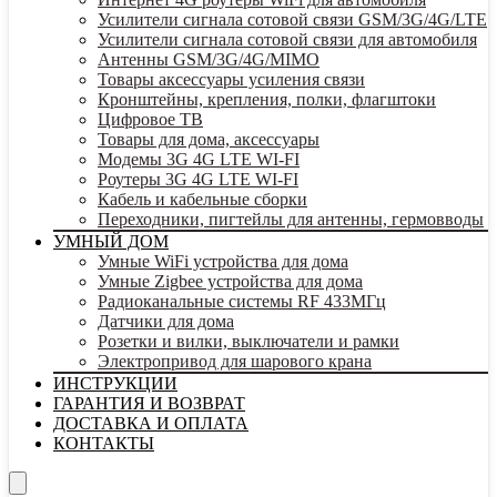
Усилители сигнала сотовой связи GSM/3G/4G/LTE
Усилители сигнала сотовой связи для автомобиля
Антенны GSM/3G/4G/MIMO
Товары аксессуары усиления связи
Кронштейны, крепления, полки, флагштоки
Цифровое ТВ
Товары для дома, аксессуары
Модемы 3G 4G LTE WI-FI
Роутеры 3G 4G LTE WI-FI
Кабель и кабельные сборки
Переходники, пигтейлы для антенны, гермовводы
УМНЫЙ ДОМ
Умные WiFi устройства для дома
Умные Zigbee устройства для дома
Радиоканальные системы RF 433МГц
Датчики для дома
Розетки и вилки, выключатели и рамки
Электропривод для шарового крана
ИНСТРУКЦИИ
ГАРАНТИЯ И ВОЗВРАТ
ДОСТАВКА И ОПЛАТА
КОНТАКТЫ