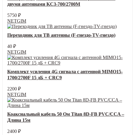
двумя антеннами KC3-700/2700M
5750
₽
NETGIM
Переходник для ТВ антенны (F-гнездо-TV-гнездо)
40
₽
NETGIM
Комплект усиления 4G сигнала c антенной MIMO15-
1700/2700F 15 дБ + CRC9
2200
₽
NETGIM
Коаксиальный кабель 50 Ом Titan 8D-FB PVC/CCA –
Длина 15м
2400
₽