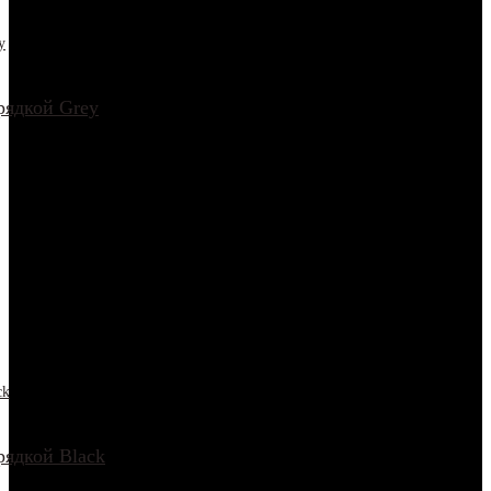
рядкой Grey
рядкой Black