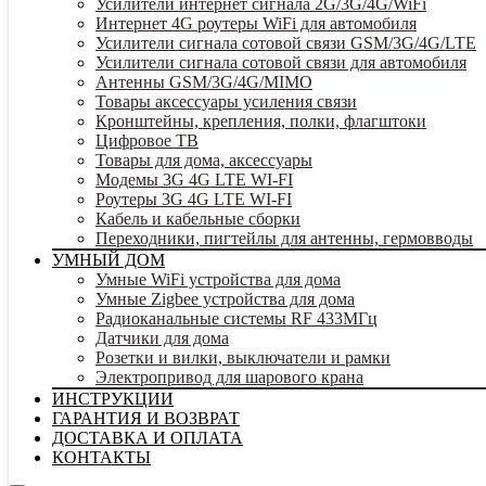
Усилители интернет сигнала 2G/3G/4G/WiFi
Интернет 4G роутеры WiFi для автомобиля
Усилители сигнала сотовой связи GSM/3G/4G/LTE
Усилители сигнала сотовой связи для автомобиля
Антенны GSM/3G/4G/MIMO
Товары аксессуары усиления связи
Кронштейны, крепления, полки, флагштоки
Цифровое ТВ
Товары для дома, аксессуары
Модемы 3G 4G LTE WI-FI
Роутеры 3G 4G LTE WI-FI
Кабель и кабельные сборки
Переходники, пигтейлы для антенны, гермовводы
УМНЫЙ ДОМ
Умные WiFi устройства для дома
Умные Zigbee устройства для дома
Радиоканальные системы RF 433МГц
Датчики для дома
Розетки и вилки, выключатели и рамки
Электропривод для шарового крана
ИНСТРУКЦИИ
ГАРАНТИЯ И ВОЗВРАТ
ДОСТАВКА И ОПЛАТА
КОНТАКТЫ