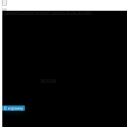
Главная
Усилители интернет сигнала 2G/3G/4G/WiFi
Усилитель интернет
Усилитель интернет сигнала 2G
кронштейн + пигтейлы CRC9
Артикул:
5519
Бренд:
NETGIM
2800
₽
Количество товара Усилитель интернет сигнала 2G/3G/WiFi/4G антен
В корзину