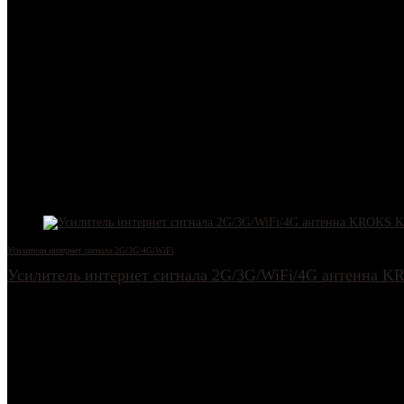
Корпус антенны выполнен из ABS пластика, устойчивый к УФ излучению
наклона.
Комплектация
4G антенна KROKS KAA15 MIMO 2*2 15f – 1 шт.;
Настенный кронштейн – 1 шт.;
Кабельная сборка (обжатая) – 2 шт. по 5 метров;
Переходники (пигтейлы CRC9-F) – 2 шт.;
Инструкция по сборке антенны – 1 шт.
Другие товары
Усилители интернет сигнала 2G/3G/4G/WiFi
Усилитель интернет сигнала 2G/3G/WiFi/4G антенна 