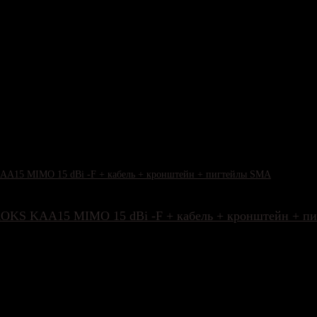
 и осадкам. Крепление антенны предназначено для установки на вертик
KROKS KAA15 MIMO 15 dBi -F + кабель + кронштейн + 