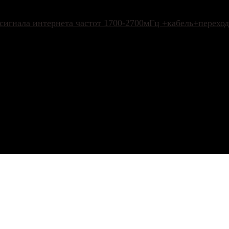
 сигнала интернета частот 1700-2700мГц +кабель+перех