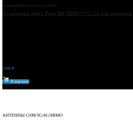
Усилители интернет сигнала 2G/3G/4G/WiFi
4G антенна Antex Petra BB MIMO 2*2 15f для усиления
2900
₽
Артикул: 5501
В корзину
Каталог товаров
АНТЕННЫ GSM/3G/4G/MIMO