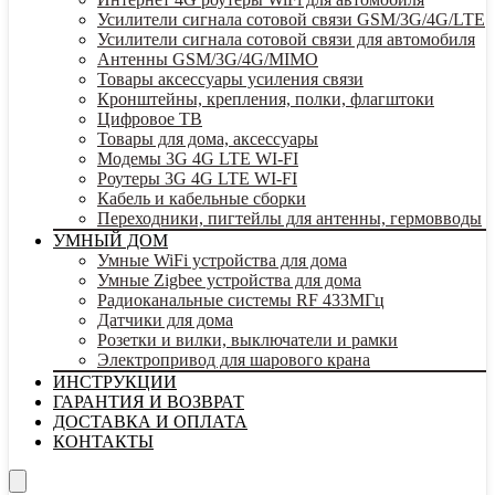
Усилители сигнала сотовой связи GSM/3G/4G/LTE
Усилители сигнала сотовой связи для автомобиля
Антенны GSM/3G/4G/MIMO
Товары аксессуары усиления связи
Кронштейны, крепления, полки, флагштоки
Цифровое ТВ
Товары для дома, аксессуары
Модемы 3G 4G LTE WI-FI
Роутеры 3G 4G LTE WI-FI
Кабель и кабельные сборки
Переходники, пигтейлы для антенны, гермовводы
УМНЫЙ ДОМ
Умные WiFi устройства для дома
Умные Zigbee устройства для дома
Радиоканальные системы RF 433МГц
Датчики для дома
Розетки и вилки, выключатели и рамки
Электропривод для шарового крана
ИНСТРУКЦИИ
ГАРАНТИЯ И ВОЗВРАТ
ДОСТАВКА И ОПЛАТА
КОНТАКТЫ