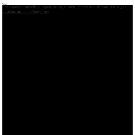
Главная
Кронштейны, крепления, полки, флагштоки
Кронштейн для
камеры видеонаблюдения
Узел крепления кронштейн
поддерживающий натяжной для кабеля
Узел крепления кронштейн
поддерживающий натяжной для
кабеля