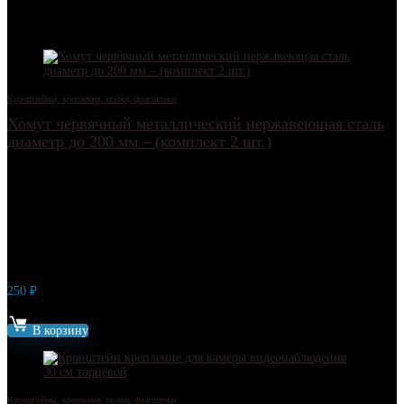
Другие товары
Кронштейны, крепления, полки, флагштоки
Хомут червячный металлический нержавеющая сталь
диаметр до 200 мм – (комплект 2 шт.)
250
₽
Артикул: 13535
В корзину
Кронштейны, крепления, полки, флагштоки