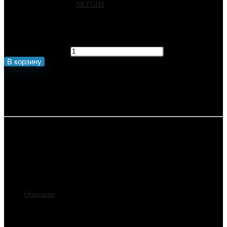
Артикул:
15860
Бренд:
NETGIM
120
₽
Количество товара Узел крепления кронштейн поддерживающий
натяжной для кабеля
В корзину
🚚 Доставка по всей России
Оплата по QR коду для Физ. лиц
Безналичный расчет для Юр. лиц
🛒 Купить данный товар нашего магазина на
Маркетплейсах
Описание
Узлы крепления
– важные компоненты в монтаже подвесного кабеля,
с их помощью обеспечивается крепление различных типов зажимов к
столбам, зданиям, стенам.