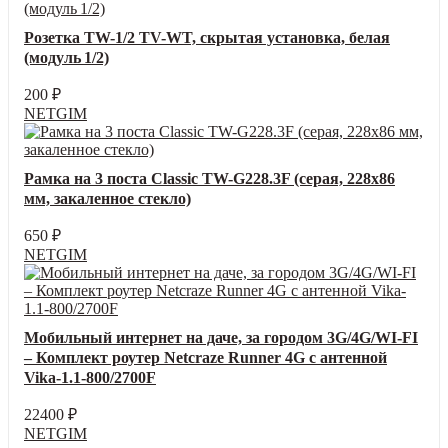
Розетка TW-1/2 TV-WT, скрытая установка, белая
(модуль 1/2)
200
₽
NETGIM
Рамка на 3 поста Classic TW-G228.3F (серая, 228х86
мм, закаленное стекло)
650
₽
NETGIM
Мобильный интернет на даче, за городом 3G/4G/WI-FI
– Комплект роутер Netcraze Runner 4G с антенной
Vika-1.1-800/2700F
22400
₽
NETGIM