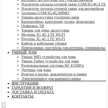
Усилители сигнала сотовой связи GSM/3G/4G/LTE
Усилители сигнала сотовой связи для автомобиля
Антенны GSM/3G/4G/MIMO
Товары аксессуары усиления связи
Кронштейны, крепления, полки, флагштоки
Цифровое ТВ
Товары для дома, аксессуары
Модемы 3G 4G LTE WI-FI
Роутеры 3G 4G LTE WI-FI
Кабель и кабельные сборки
Переходники, пигтейлы для антенны, гермовводы
УМНЫЙ ДОМ
Умные WiFi устройства для дома
Умные Zigbee устройства для дома
Радиоканальные системы RF 433МГц
Датчики для дома
Розетки и вилки, выключатели и рамки
Электропривод для шарового крана
ИНСТРУКЦИИ
ГАРАНТИЯ И ВОЗВРАТ
ДОСТАВКА И ОПЛАТА
КОНТАКТЫ