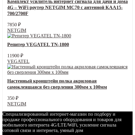
Комплект усилитель интернет сигнала для дачи и дома
4G – WiFi роутер NETGIM MC70 с антенной КАА15-
700/2700F
7850
₽
NETGIM
Репитер VEGATEL TN-1800
11900
₽
VEGATEL
Настенный кронштейн полка акриловая
самоклеящаяся без сверления 300мм х 100мм
350
₽
NETGIM
Специализированный интернет-магазин по подбору и
продаже профессионального оборудования и товаров для
мобильного интернета 4G/LTE/WiFi, усиление сигнала
сотовой связи и интернета, умный дом