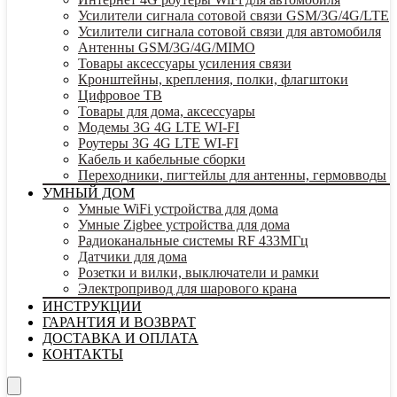
Усилители сигнала сотовой связи GSM/3G/4G/LTE
Усилители сигнала сотовой связи для автомобиля
Антенны GSM/3G/4G/MIMO
Товары аксессуары усиления связи
Кронштейны, крепления, полки, флагштоки
Цифровое ТВ
Товары для дома, аксессуары
Модемы 3G 4G LTE WI-FI
Роутеры 3G 4G LTE WI-FI
Кабель и кабельные сборки
Переходники, пигтейлы для антенны, гермовводы
УМНЫЙ ДОМ
Умные WiFi устройства для дома
Умные Zigbee устройства для дома
Радиоканальные системы RF 433МГц
Датчики для дома
Розетки и вилки, выключатели и рамки
Электропривод для шарового крана
ИНСТРУКЦИИ
ГАРАНТИЯ И ВОЗВРАТ
ДОСТАВКА И ОПЛАТА
КОНТАКТЫ