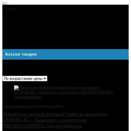
Главная
Усилители сигнала сотовой связи для автомобиля
Усилители сигнала сотовой
связи для автомобиля
Каталог товаров
Показаны все результаты (8)
Цены: по возрастанию
Усилители сигнала сотовой связи для автомобиля
Усилитель сигнала сотовой связи и интернета
GSM/3G/4G – Комплект с репитером
900/1800/2100МГц для автомобиля