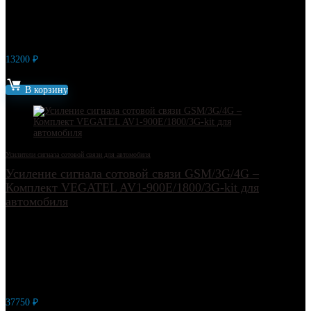
13200
₽
Артикул: 15290
В корзину
Усилители сигнала сотовой связи для автомобиля
Усиление сигнала сотовой связи GSM/3G/4G –
Комплект VEGATEL AV1-900E/1800/3G-kit для
автомобиля
37750
₽