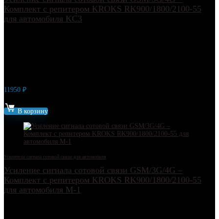
Комплект с репитером KROKS RK900/1800/2100-55
для автомобиля KC3
11950
₽
Артикул: 5962
В корзину
Усилители сигнала сотовой связи для автомобиля
Усиление сигнала сотовой связи GSM/3G/4G –
Комплект с репитером KROKS RK900/1800/2100-55
для автомобиля M-1