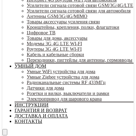
Усилители сигнала сотовой связи GSM/3G/4G/LTE
Усилители сигнала сотовой связи для автомобиля
Антенны GSM/3G/4G/MIMO
Товары аксессуары усиления связи
Кронштейны, крепления, полки, флагштоки
Цифровое ТВ
Товары для дома, аксессуары
Модемы 3G 4G LTE WI-FI
Роутеры 3G 4G LTE WI-FI
Кабель и кабельные сборки
Переходники, пигтейлы для антенны, гермовводы
УМНЫЙ ДОМ
Умные WiFi устройства для дома
Умные Zigbee устройства для дома
Радиоканальные системы RF 433МГц
Датчики для дома
Розетки и вилки, выключатели и рамки
Электропривод для шарового крана
ИНСТРУКЦИИ
ГАРАНТИЯ И ВОЗВРАТ
ДОСТАВКА И ОПЛАТА
КОНТАКТЫ