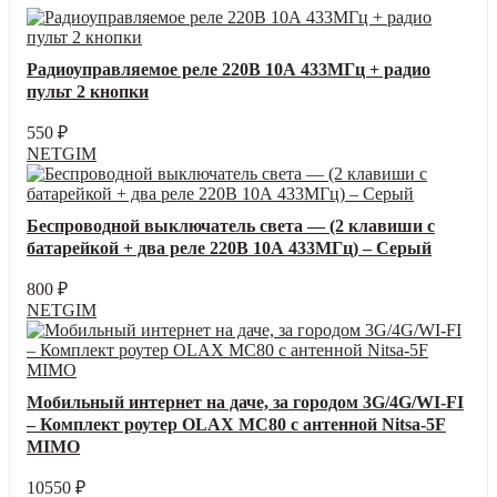
Радиоуправляемое реле 220В 10А 433МГц + радио
пульт 2 кнопки
550
₽
NETGIM
Беспроводной выключатель света — (2 клавиши с
батарейкой + два реле 220В 10А 433МГц) – Серый
800
₽
NETGIM
Мобильный интернет на даче, за городом 3G/4G/WI-FI
– Комплект роутер OLAX MC80 с антенной Nitsa-5F
MIMO
10550
₽