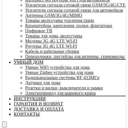
Усилители сигнала сотовой связи GSM/3G/4G/LTE
Усилители сигнала сотовой связи для автомобиля
Антенны GSM/3G/4G/MIMO
Товары аксессуары усиления связи
Кронштейны, крепления, полки, флагштоки
Цифровое ТВ
Товары для дома, аксессуары
Модемы 3G 4G LTE WI-FI
Роутеры 3G 4G LTE WI-FI
Кабель и кабельные сборки
Переходники, пигтейлы для антенны, гермовводы
УМНЫЙ ДОМ
Умные WiFi устройства для дома
Умные Zigbee устройства для дома
Радиоканальные системы RF 433МГц
Датчики для дома
Розетки и вилки, выключатели и рамки
Электропривод для шарового крана
ИНСТРУКЦИИ
ГАРАНТИЯ И ВОЗВРАТ
ДОСТАВКА И ОПЛАТА
КОНТАКТЫ