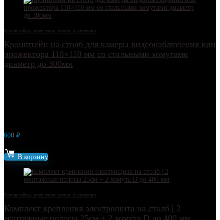
Кронштейны, крепления, полки, флагштоки
Кронштейн на столб для камеры видеонаблюдения или
прожектора 110×110 мм со стальными хомутами
диаметр до 300мм
600
₽
Артикул: 17414
В корзину
Кронштейны, крепления, полки, флагштоки
Комплект крепления электрощита на столб | 2
монтажные полосы 25см + 2 хомута D до 400 мм