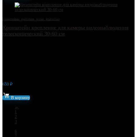
Кронштейны, крепления, полки, флагштоки
Кронштейн крепление для камеры видеонаблюдения
телескопический 30-60 см
650
₽
Артикул: 14066
В корзину
←
1
2
3
…
6
7