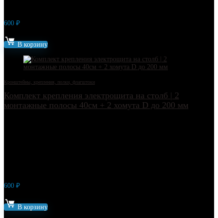
600
₽
Артикул: 18157
В корзину
Кронштейны, крепления, полки, флагштоки
Комплект крепления электрощита на столб | 2
монтажные полосы 40см + 2 хомута D до 200 мм
600
₽
Артикул: 18169
В корзину