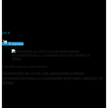
600
₽
Артикул: 12491
В корзину
Кронштейны, крепления, полки, флагштоки
Кронштейн на столб для крепления камеры
видеонаблюдения со стальными хомутами диаметр до
300мм