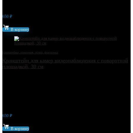
650
₽
Артикул: 7225
В корзину
Кронштейны, крепления, полки, флагштоки
Кронштейн для камер видеонаблюдения с поворотной
площадкой, 30 см
650
₽
Артикул: 12712
В корзину