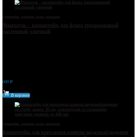
Кронштейны, крепления, полки, флагштоки
Флагшток – кронштейн для флага трехрожковый
настенный уличный
600
₽
Артикул: 19756
В корзину
Кронштейны, крепления, полки, флагштоки
Кронштейн для крепления камеры видеонаблюдения