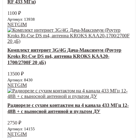
RF 433 МГц)
1100
₽
Артикул: 13938
NETGIM
Комплект интернет 3G/4G Дача-Максимум (Роутер
Kroks Rt-Cse DS m4, антенна KROKS KAA20-
1700/2700F 20 дБ)
13500
₽
Артикул: 8430
NETGIM
Радиореле с сухим контактом на 4 канала 433 МГц 12-
48В + с выносной антенной и пультом ДУ
2750
₽
Артикул: 14155
NETGIM