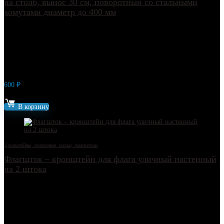
на столб, вынос 30 см, поворотный со стальными
хомутами диаметр до 400 мм
600
₽
Артикул: 21778
В корзину
Кронштейны, крепления, полки, флагштоки
Флагшток – кронштейн для флага уличный настенный
на 2 штока