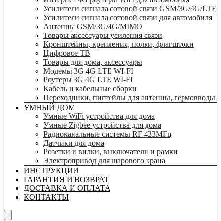
Усилители сигнала сотовой связи GSM/3G/4G/LTE
Усилители сигнала сотовой связи для автомобиля
Антенны GSM/3G/4G/MIMO
Товары аксессуары усиления связи
Кронштейны, крепления, полки, флагштоки
Цифровое ТВ
Товары для дома, аксессуары
Модемы 3G 4G LTE WI-FI
Роутеры 3G 4G LTE WI-FI
Кабель и кабельные сборки
Переходники, пигтейлы для антенны, гермовводы
УМНЫЙ ДОМ
Умные WiFi устройства для дома
Умные Zigbee устройства для дома
Радиоканальные системы RF 433МГц
Датчики для дома
Розетки и вилки, выключатели и рамки
Электропривод для шарового крана
ИНСТРУКЦИИ
ГАРАНТИЯ И ВОЗВРАТ
ДОСТАВКА И ОПЛАТА
КОНТАКТЫ